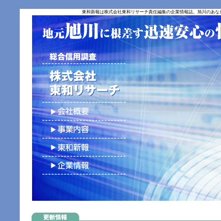
東和新報は株式会社東和リサーチ責任編集の企業情報誌。旭川のあな