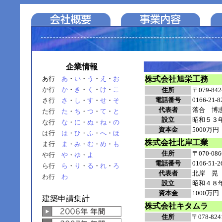
企業情報
あ行
あ
・
い
・
う
・
え
・
お
株式会社旭栄工務
か行
か
・
き
・
く
・
け
・
こ
住所
〒079-
電話番号
0166-21-8
さ行
さ
・
し
・
す
・
せ
・
そ
代表者
落合 博
た行
た
・
ち
・
つ
・
て
・
と
設立
昭和５３
な行
な
・
に
・
ぬ
・
ね
・
の
資本金
5000万円
は行
は
・
ひ
・
ふ
・
へ
・
ほ
株式会社北岸工業
ま行
ま
・
み
・
む
・
め
・
も
住所
〒070-
や行
や
・
ゆ
・
よ
電話番号
0166-51-2
ら行
ら
・
り
・
る
・
れ
・
ろ
代表者
北岸 晃
わ行
わ
設立
昭和４８
資本金
1000万円
建築申請集計
株式会社キタムラ
住所
〒078-