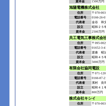
資本金
1500万円
旭陽電機株式会社
住所
〒070-
電話番号
0166-26-0
代表者
金谷 和
設立
昭和２５
資本金
2500万円
共工電気工事株式会
住所
〒095-0
電話番号
01652-3-4
代表者
渡會 昭
設立
昭和４５
資本金
5000万円
有限会社協同電設
住所
〒071-
電話番号
0166-87-2
代表者
濱村 良
設立
昭和４１
資本金
800万円
株式会社キシイ
住所
〒070-