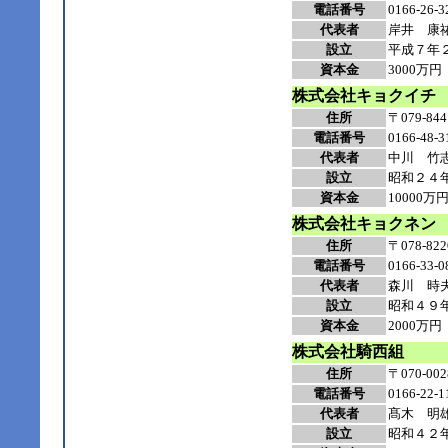
電話番号
0166-26-3
代表者
岸井 康
設立
平成７年
資本金
3000万円
株式会社キョクイチ
住所
〒079-
電話番号
0166-48-3
代表者
中川 竹
設立
昭和２４
資本金
10000万
株式会社キョクネン
住所
〒078-
電話番号
0166-33-0
代表者
森川 時
設立
昭和４９
資本金
2000万円
株式会社騎西組
住所
〒070-
電話番号
0166-22-1
代表者
髙木 明
設立
昭和４２