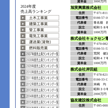
資本金
3000万円
2024年度
旭実興業株式会社
売上高ランキング
住所
〒071-
電話番号
0166-57-1
代表者
青名畑 
設立
昭和５８
資本金
1000万円
株式会社キョクセン
住所
〒070-
電話番号
0166-51-5
代表者
荒関 健
設立
昭和４７
資本金
1000万円
株式会社岸田組
住所
〒078-
電話番号
0166-33-1
代表者
米嶋 均
設立
昭和３０
資本金
2000万円
協友建設株式会社
住所
〒095-