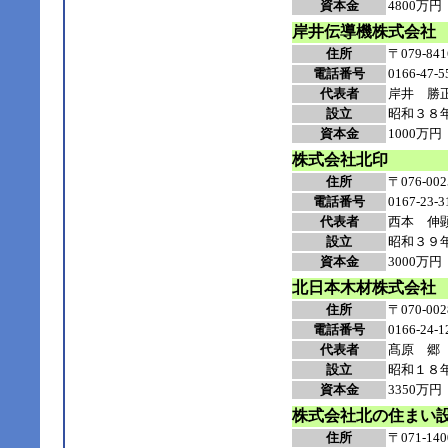
資本金
4800万円
岸井伝導機株式会社
住所
〒079-
電話番号
0166-47-5
代表者
岸井 勝
設立
昭和３８
資本金
1000万円
株式会社北印
住所
〒076-
電話番号
0167-23-3
代表者
西本 伸
設立
昭和３９
資本金
3000万円
北日本木材株式会社
住所
〒070-
電話番号
0166-24-1
代表者
髙原 郷
設立
昭和１８
資本金
3350万円
株式会社北の住まい
住所
〒071-